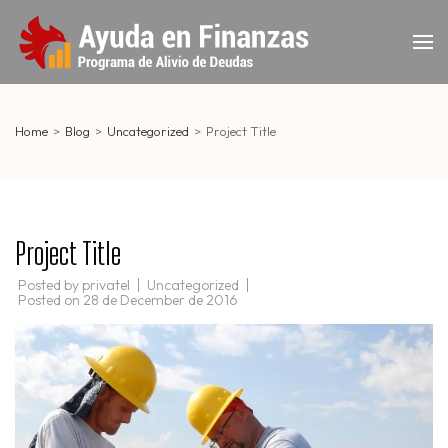
Skip
to
Programa
content
(Press
de
Enter)
Invalidació
Home
>
Blog
>
Uncategorized
>
Project Title
de deudas
– Elimine
Sus Saldos
Project Title
Posted by
privatel
Uncategorized
Posted on
28 de December de 2016