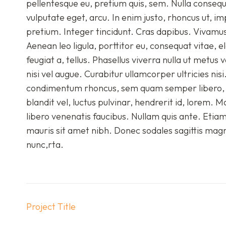
pellentesque eu, pretium quis, sem. Nulla consequa
vulputate eget, arcu. In enim justo, rhoncus ut, im
pretium. Integer tincidunt. Cras dapibus. Vivamu
Aenean leo ligula, porttitor eu, consequat vitae, e
feugiat a, tellus. Phasellus viverra nulla ut metus
nisi vel augue. Curabitur ullamcorper ultricies n
condimentum rhoncus, sem quam semper libero, 
blandit vel, luctus pulvinar, hendrerit id, lorem.
libero venenatis faucibus. Nullam quis ante. Etiam 
mauris sit amet nibh. Donec sodales sagittis mag
nunc,rta.
Post
Project Title
navigation