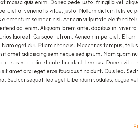
t massa quis enim. Donec pede justo, fringilla vel, aliqu
perdiet a, venenatis vitae, justo. Nullam dictum felis eu 
s elementum semper nisi. Aenean vulputate eleifend tell
leifend ac, enim. Aliquam lorem ante, dapibus in, viverra 
 varius laoreet. Quisque rutrum. Aenean imperdiet. Etiam 
isi. Nam eget dui. Etiam rhoncus. Maecenas tempus, tellu
sit amet adipiscing sem neque sed ipsum. Nam quam nu
 Maecenas nec odio et ante tincidunt tempus. Donec vitae 
sit amet orci eget eros faucibus tincidunt. Duis leo. Sed f
na. Sed consequat, leo eget bibendum sodales, augue veli
Pr