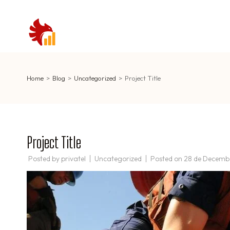
Skip
to
content
PROGRA
(Press
Enter)
Home
>
Blog
>
Uncategorized
>
Project Title
Project Title
Posted by
privatel
Uncategorized
Posted on
28 de Decemb