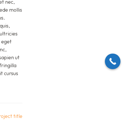
et nec,
pede mollis
us.
quis,
ultricies
s eget
nc,
sapien ut
ringilla
t cursus
oject title